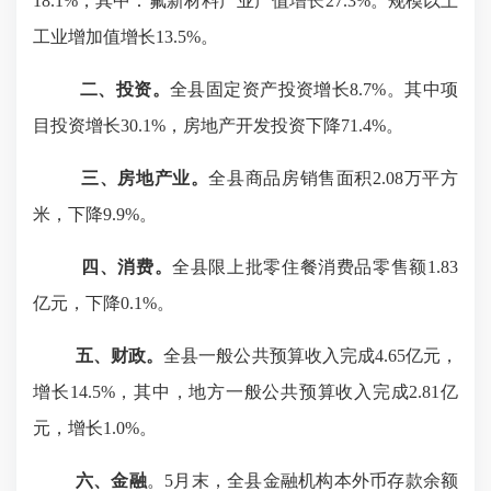
18.1%，
其中：氟新材料
产业产值
增长
27.3
%。规模以上
工业增加值增长
13.5
%
。
二、投资。
全县固定资产投资
增长
8.7
%
。
其中
项
目投资增长
30.1%，
房地产开发投资
下降
71.4
%。
三、
房地产业。
全县
商品房销售面积
2.08万
平方
米
，
下降
9.9%
。
四、
消费
。
全县
限上批零住餐
消费品零售额
1.83
亿元，
下降
0.1
%。
五、
财政。
全县
一般公共预算收入完成
4.65亿元，
增长14.5%，其中，
地方一般公共预算收入完成
2.81
亿
元，增长
1.0
%。
六
、金融
。
5
月末，
全县
金融机构本外币存款余额