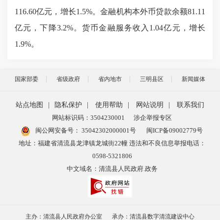
116.60
亿元，
增长
1.5
%。金融机构本外币贷款余额
81.11
亿元，
下降
3.2
%。
货币金融服务收入
1.04亿元，增长
1.9%。
国家部委
省级政府
省内地市
三明县区
新闻媒体
站点地图
|
隐私保护
|
使用帮助
|
网站说明
|
联系我们
网站标识码：3504230001
涉企举报专区
闽公网安备号：
35042302000001号
闽ICP备09002779号
地址：福建省清流县龙津镇龙城街22幢 违法和不良信息举报电话：
0598-5321806
中文域名：清流县人民政府.政务
主办：清流县人民政府办公室
承办：清流县数字清流建设中心