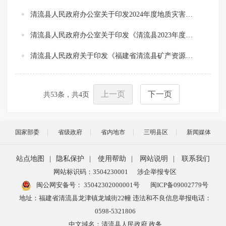
清流县人民政府办公室关于印发2024年度地质灾害防治方案的通知
清流县人民政府办公室关于印发《清流县2023年度耕地恢复任务工作计划方案》的通知
清流县人民政府关于印发《福建省清流县矿产资源总体规划（2021-2025年）》的通知
上一页
下一页
共
53
条，共
4
页
国家部委
省级政府
省内地市
三明县区
新闻媒体
站点地图
|
隐私保护
|
使用帮助
|
网站说明
|
联系我们
网站标识码：3504230001
涉企举报专区
闽公网安备号：
35042302000001号
闽ICP备09002779号
地址：福建省清流县龙津镇龙城街22幢 违法和不良信息举报电话：
0598-5321806
中文域名：清流县人民政府.政务