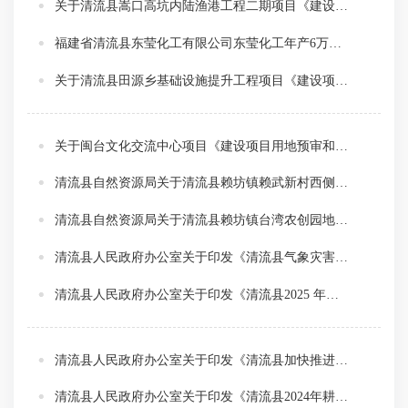
关于清流县嵩口高坑内陆渔港工程二期项目《建设工程规划许可证》的批前公示
福建省清流县东莹化工有限公司东莹化工年产6万吨电子级氟化氢技改提升项目环境影响报告书及公众参与说明报批前公示
关于清流县田源乡基础设施提升工程项目《建设项目用地预审和选址意见》的批前公示
关于闽台文化交流中心项目《建设项目用地预审和选址意见》的批前公示
清流县自然资源局关于清流县赖坊镇赖武新村西侧地块控制性详细规划的批前公示公告
清流县自然资源局关于清流县赖坊镇台湾农创园地块控制性详细规划的批前公示公告
清流县人民政府办公室关于印发《清流县气象灾害应急预案（修订）》的通知
清流县人民政府办公室关于印发《清流县2025 年度松材线虫病防控实施方案》的通知
清流县人民政府办公室关于印发《清流县加快推进竹产业高质量发展实施意见》的通知
清流县人民政府办公室关于印发《清流县2024年耕地地力保护补贴工作实施方案》的通知