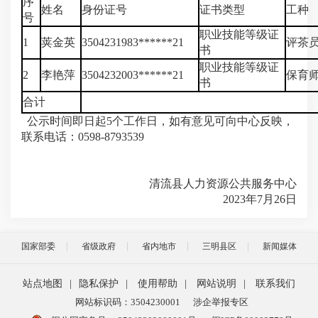
序
姓名
身份证号
证书类型
工种
号
职业技能等级证
1
荚金英
3504231983******21
评茶
书
职业技能等级证
2
李艳萍
3504232003******21
保育
书
合计
公示时间即日起5个工作日，如有意见可向中心反映，
联系电话：0598-8793539
清流县人力资源公共服务中心
2023年7月26日
国家部委
省级政府
省内地市
三明县区
新闻媒体
站点地图
|
隐私保护
|
使用帮助
|
网站说明
|
联系我们
网站标识码：3504230001
涉企举报专区