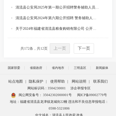
清流县公安局2025年第一期公开招聘警务辅助人员公告
清流县公安局2024年第六期公开招聘 警务辅助人员公告
关于2024年福建省清流县粮食购销有限公司 公开招聘工作人员拟聘用人员名单公示
上一页
下一页
共
172
条，共
12
页
国家部委
省级政府
省内地市
三明县区
新闻媒体
站点地图
|
隐私保护
|
使用帮助
|
网站说明
|
联系我们
网站标识码：3504230001
涉企举报专区
闽公网安备号：
35042302000001号
闽ICP备09002779号
地址：福建省清流县龙津镇龙城街22幢 违法和不良信息举报电话：
0598-5321806
中文域名：清流县人民政府.政务