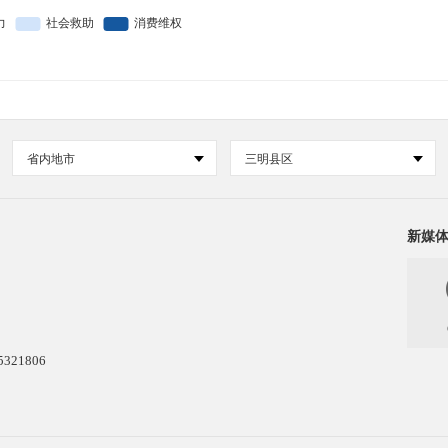
省内地市
三明县区
新媒
21806