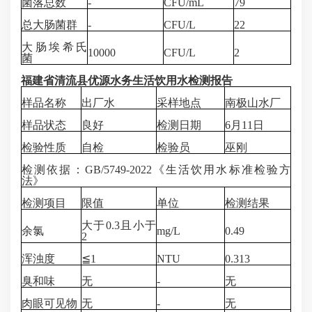
菌落总数
-
CFU/mL
79
总大肠菌群
-
CFU/L
22
大肠埃希氏
10000
CFU/L
2
菌
福建省清流县优源水务生活饮用水检测报告
样品名称
出厂水
采样地点
南极山水厂
样品状态
良好
检测日期
6月11日
检验性质
自检
检验员
巫刚
检测依据：
GB/5749-2022《生活饮用水标准检验方
法》
检测项目
限值
单位
检测结果
大于
0.3且小于
余氯
mg/L
0.49
2
浑浊度
≦1
NTU
0.313
臭和味
无
-
无
肉眼可见物
无
-
无