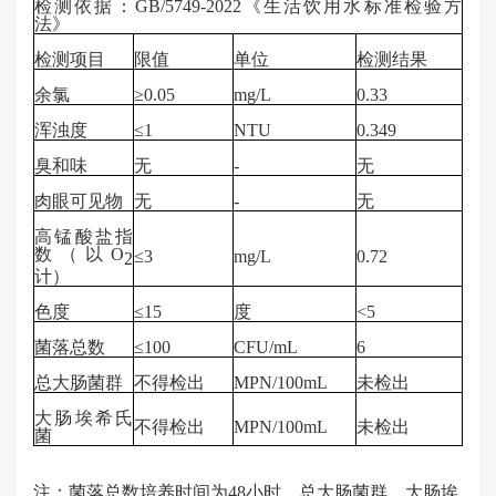
检测依据：
GB/5749-2022《生活饮用水标准检验方
法》
检测项目
限值
单位
检测结果
余氯
≥0.05
mg/L
0.33
浑浊度
≤1
NTU
0.349
臭和味
无
-
无
肉眼可见物
无
-
无
高锰酸盐指
数（以
O
≤3
mg/L
0.72
2
计）
色度
≤15
度
<5
菌落总数
≤100
CFU/mL
6
总大肠菌群
不得检出
MPN/100mL
未检出
大肠埃希氏
不得检出
MPN/100mL
未检出
菌
注：菌落总数培养时间为
48
小时，总大肠菌群、大肠埃