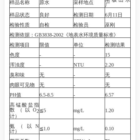
样品名称
原水
采样地点
厂
样品状态
良好
检测日期
6月11日
检验性质
自检
检验员
巫刚
检测依据：
GB
38
38-2002《地表水环境质量标准》
检测项目
限值
单位
检测结果
色度
-
-
15
浑浊度
-
NTU
2.20
臭和味
无
-
无
肉眼可见物
无
-
无
PH值
6.5-8.5
-
6.57
高锰酸盐指
数
（以
O
≦5
mg/L
1.20
2
计）
氨（以
N
≦1.0
mg/L
0.10
计
）