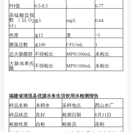
PH值
6.5-8.5
-
6.77
高锰酸盐指
数
（以
O
≦3
mg/L
0.64
2
计）
色度
≦15
度
<5
菌落总数
≦100
CFU/mL
1
总大肠菌群
不得检出
MPN/100mL
未检出
大肠埃希氏
不得检出
MPN/100mL
未检出
菌
福建省清流县优源水务生活饮用水检测报告
样品名称
末梢水
采样地点
西山水厂
样品状态
良好
检测日期
6月11日
检验性质
自检
检验员
巫刚