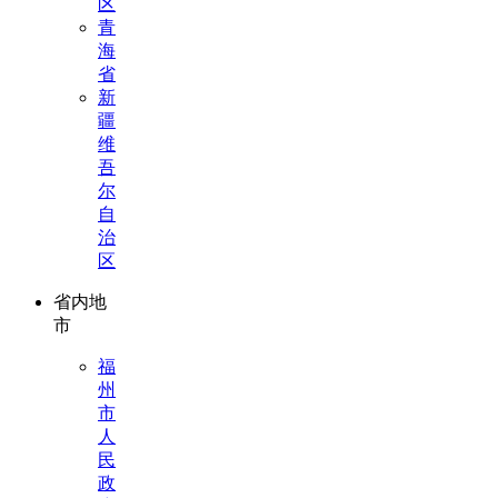
区
青
海
省
新
疆
维
吾
尔
自
治
区
省内地
市
福
州
市
人
民
政