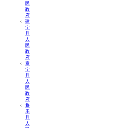
民
政
府
建
宁
县
人
民
政
府
泰
宁
县
人
民
政
府
将
乐
县
人