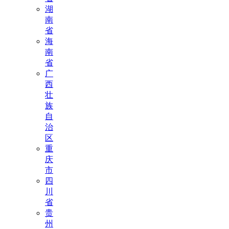
湖
南
省
海
南
省
广
西
壮
族
自
治
区
重
庆
市
四
川
省
贵
州