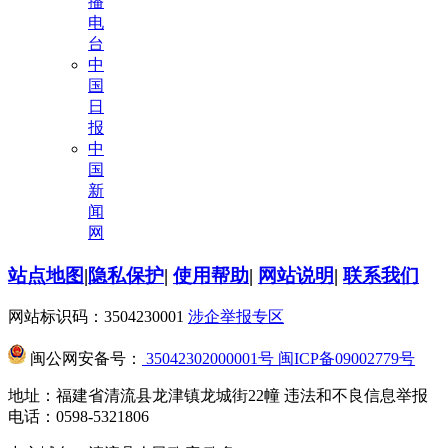
播
电
台
中
国
日
报
中
国
新
闻
网
站点地图
|
隐私保护
|
使用帮助
|
网站说明
|
联系我们
网站标识码：3504230001
涉企举报专区
闽公网安备号：
35042302000001号
闽ICP备09002779号
地址：福建省清流县龙津镇龙城街22幢 违法和不良信息举报
电话：0598-5321806