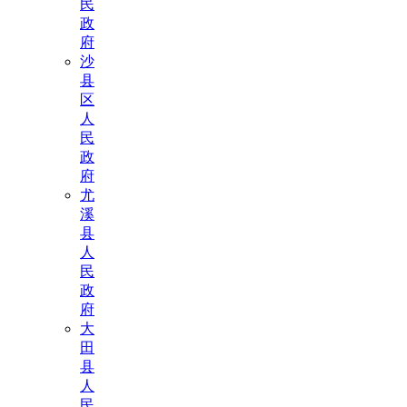
民
政
府
沙
县
区
人
民
政
府
尤
溪
县
人
民
政
府
大
田
县
人
民