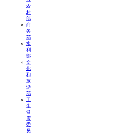
农
村
部
商
务
部
水
利
部
文
化
和
旅
游
部
卫
生
健
康
委
员