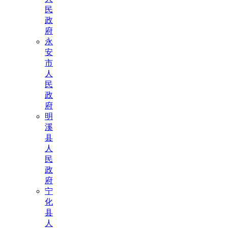
民
政
府
永
安
市
人
民
政
府
明
溪
县
人
民
政
府
宁
化
县
人