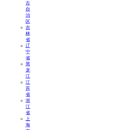
古
自
治
区
吉
林
省
辽
宁
省
黑
龙
江
江
苏
省
浙
江
省
上
海