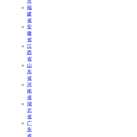
市
福
建
省
安
徽
省
江
西
省
山
东
省
河
南
省
湖
北
省
广
东
省