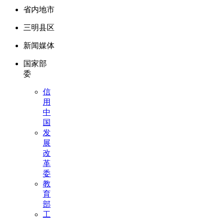
省内地市
三明县区
新闻媒体
国家部
委
信
用
中
国
发
展
改
革
委
教
育
部
工