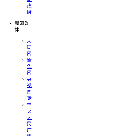
政
府
新闻媒
体
人
民
网
新
华
网
央
视
国
际
中
央
人
民
广