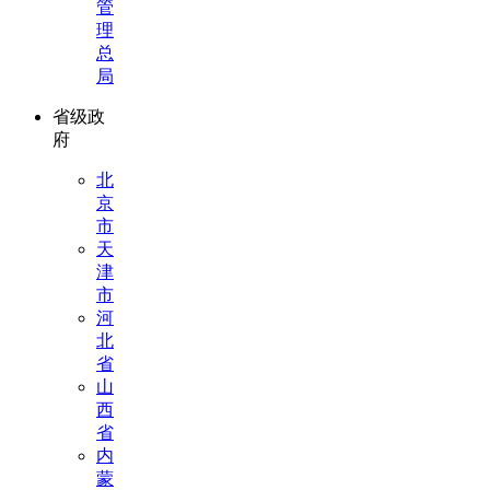
管
理
总
局
省级政
府
北
京
市
天
津
市
河
北
省
山
西
省
内
蒙