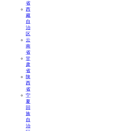
省
西
藏
自
治
区
云
南
省
甘
肃
省
陕
西
省
宁
夏
回
族
自
治