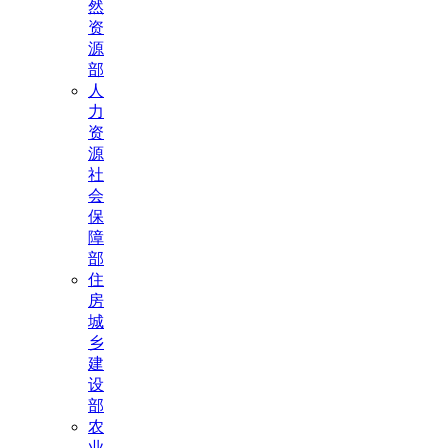
然
资
源
部
人
力
资
源
社
会
保
障
部
住
房
城
乡
建
设
部
农
业