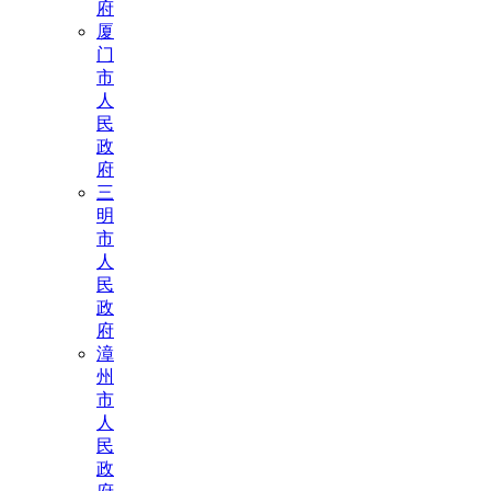
府
厦
门
市
人
民
政
府
三
明
市
人
民
政
府
漳
州
市
人
民
政