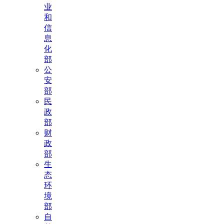
业
和
信
息
化
部
公
安
部
民
政
部
财
政
部
生
态
环
境
部
自