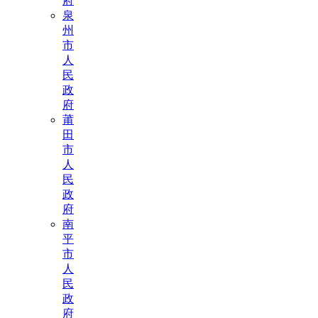
府
泉
州
市
人
民
政
府
莆
田
市
人
民
政
府
南
平
市
人
民
政
府