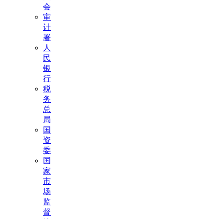
会
审
计
署
人
民
银
行
税
务
总
局
国
资
委
国
家
市
场
监
督