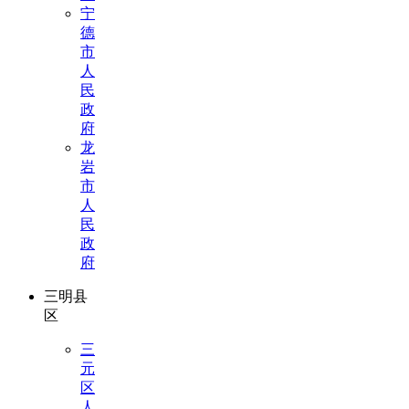
宁
德
市
人
民
政
府
龙
岩
市
人
民
政
府
三明县
区
三
元
区
人