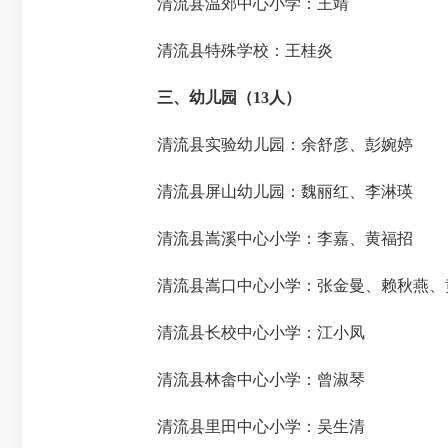
清流县温郊中心小学：王靖
清流县特殊学校
：王桂炎
三、幼儿园（
13人）
清流县实验幼儿园：余舒彦、彭婉婷
清流县屏山幼儿园：魏丽红、李淋瑛
清流县嵩溪中心小学：李嘉、黄福招
清流县嵩口中心小学：
张金曼
、赖秋燕、
清流县长校中心小学：江小凤
清流县林畲中心小学：
曾淑琴
清流县里田中心小学：吴生清