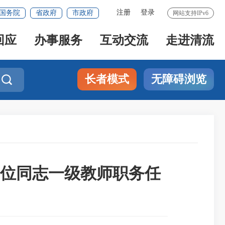
注册
登录
国务院
省政府
市政府
网站支持IPv6
回应
办事服务
互动交流
走进清流
长者模式
无障碍浏览

8位同志一级教师职务任