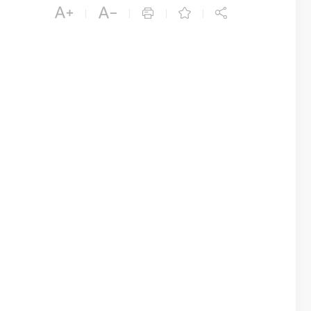





|
|
|
|