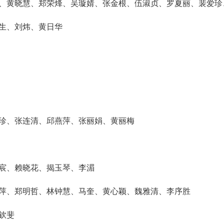
、黄晓慧、郑荣烽、吴璇婧、张金根、伍淑贞、罗夏丽、裴爱珍
生、刘炜、黄日华
珍、
张连清
、邱燕萍、张丽娟、黄丽梅
宸、赖晓花、揭玉琴、李湄
萍、郑明哲、林钟慧、马奎、黄心颖、魏雅清、李序胜
钦斐