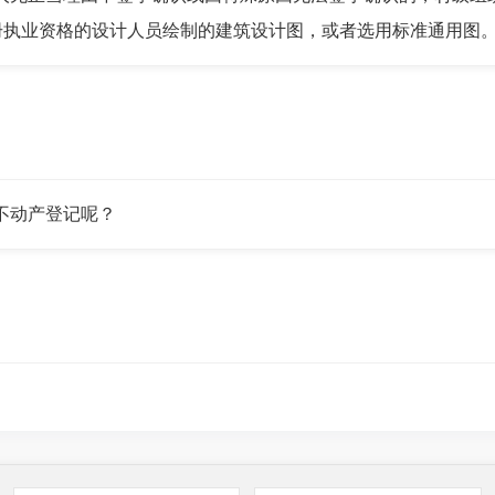
册执业资格的设计人员绘制的建筑设计图，或者选用标准通用图
不动产登记呢？
民政府申请竣工验收，乡（镇）人民政府应当在收到申请后的
检查村民是否按照批准的土地面积、四至等要求使用宅基地，原
地和建房(规划许可)验收意见表》。待竣工验收合格后，可依