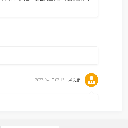
。
2023-04-17 02:12
温贵忠
5个工作日内，组织乡（镇）人民政府农业农
宅基地退出情况、建筑层数和层高、建筑面积
法向清流县不动产登记中心提出不动产登记申