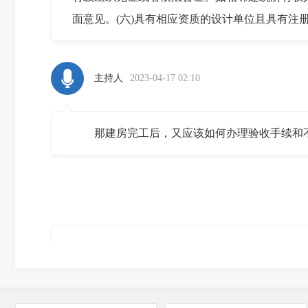
面意见。(六)具有相应资质的设计单位且具有注
主持人
2023-04-17 02:10
那建房完工后，又应该如何办理验收手续和
村民建房完工后，应当在1个月内向乡（镇）人
村、自然资源、城乡建设等部门进行验收，实地
和建筑风貌等是否符合要求，并出具《农村宅基