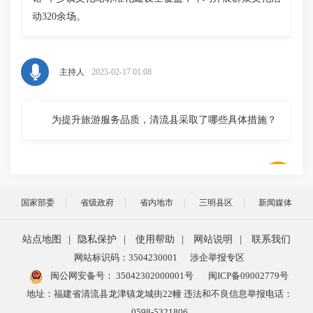
动320余场。
主持人
2025-02-17 01:08
为提升旅游服务品质，清流县采取了哪些具体措施？
2025-02-17 01:09
罗志成
国家部委
省级政府
省内地市
三明县区
新闻媒体
我们发布了《清流县旅游服务品质提升工作方案》，我们
站点地图
|
隐私保护
|
使用帮助
|
网站说明
|
联系我们
重点推进以下工作：
网站标识码：3504230001
涉企举报专区
智慧景区建设：支持3A级景区配备自助导览、AI智能
闽公网安备号：
35042302000001号
闽ICP备09002779号
客服等服务，提升游客体验。
地址：福建省清流县龙津镇龙城街22幢 违法和不良信息举报电话：
交通与集散服务优化：新建或改造旅游集散中心，提
0598-5321806