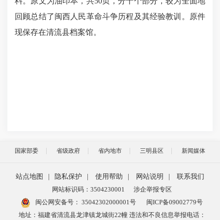
料。原文为油印本，共50页，分十个部分，较为全面地
回顾总结了闽西人民革命斗争历程及其经验教训。原件
现保存在清流县档案馆。
国家部委
省级政府
省内地市
三明县区
新闻媒体
站点地图
|
隐私保护
|
使用帮助
|
网站说明
|
联系我们
网站标识码：3504230001
涉企举报专区
闽公网安备号：
35042302000001号
闽ICP备09002779号
地址：福建省清流县龙津镇龙城街22幢 违法和不良信息举报电话：