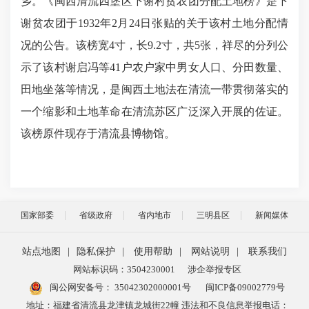
乡。《闽西清流四堡区下谢村贫农团分配土地榜》是下
谢贫农团于1932年2月24日张贴的关于该村土地分配情
况的公告。该榜宽4寸，长9.2寸，共5张，祥尽的分列公
示了该村谢启冯等41户农户家中男女人口、分田数量、
田地坐落等情况，是闽西土地法在清流一带贯彻落实的
一个缩影和土地革命在清流苏区广泛深入开展的佐证。
该榜原件现存于清流县博物馆。
国家部委
省级政府
省内地市
三明县区
新闻媒体
站点地图
|
隐私保护
|
使用帮助
|
网站说明
|
联系我们
网站标识码：3504230001
涉企举报专区
闽公网安备号：
35042302000001号
闽ICP备09002779号
地址：福建省清流县龙津镇龙城街22幢 违法和不良信息举报电话：