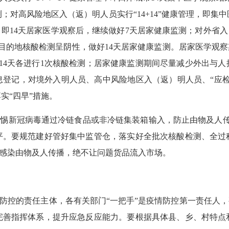
；对高风险地区入（返）明人员实行“14+14”健康管理，即集中
理，即14天居家医学观察后，继续做好7天居家健康监测；对外省
目的地核酸检测呈阴性，做好14天居家健康监测。居家医学观察
14天各进行1次核酸检测；居家健康监测期间尽量减少外出与
息登记，对境外入明人员、高中风险地区入（返）明人员、“应检
实“四早”措施。
惕新冠病毒通过冷链食品或非冷链集装箱输入，防止由物及人传
平。要规范建好管好集中监管仓，落实好全批次核酸检测、全过
感染由物及人传播，绝不让问题货品流入市场。
防控的责任主体，各有关部门“一把手”是疫情防控第一责任人，
完善指挥体系，提升应急反应能力。要根据具体县、乡、村特点