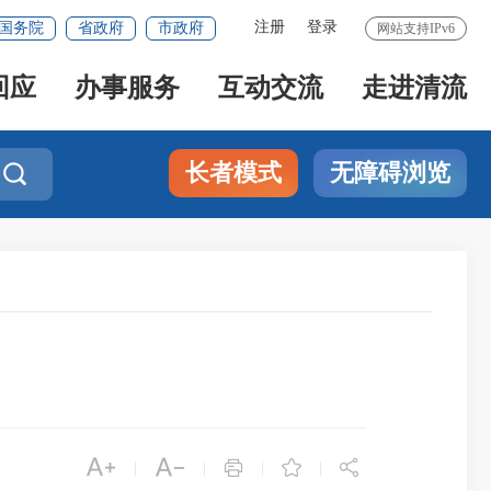
注册
登录
国务院
省政府
市政府
网站支持IPv6
回应
办事服务
互动交流
走进清流
长者模式
无障碍浏览






|
|
|
|