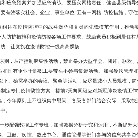
案和应急预案并加强应急演练。要压实网格责任，健全县级领导
要有效落实社会、企业、事业单位“五有一网格”防控措施，守
党组织在疫情防控中的战斗堡垒和党员的先锋模范作用，推动
等个人防护措施和疫情防控各项工作要求。鼓励党员积极到居住村
一线，让党旗在疫情防控一线高高飘扬。
”原则，从严控制聚集性活动，禁止举办大型年会、团拜、联欢
位和国有企业干部职工要带头不参与集聚活动。加强餐饮管理和家
人以下。确需举办的会议、聚会等活动，应尽量减小人员规模，简
南制定专门疫情防控方案，提前7天向同级应对新冠肺炎疫情工作
集，今年原则上不组织集中慰问，各级各部门结合实际，采取快
手中。
一步配强数据工作专班，加强数据分析研究和运用，不断提升大
输、卫健、疾控、数政中心、通信管理等部门参与的信息共享协