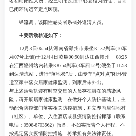
名初筛阳性人员，经三明市疾控中心复核为阳性，目前
已闭环转运至定点医院。
经流调，该阳性感染者系省外返清人员。
主要活动轨迹如下：
12月3日06:54
从河南省郑州市乘坐K132列车(10车
厢07号上铺)于12月4日凌晨00:50到达江西赣州， 08:25
在江西赣州站内转乘K8754列车(3车厢12号)硬坐
于11:53
到达清流站，进行“落地检”后，由专车“点对点”闭环转
运至家中落实居家健康监测，到家后未外出。
与上述活动轨迹有时空交集的人员存在潜在的感染风
险，请开展居家健康监测，在做好个人防护基础上，主
动配合防控部门落实相关防控措施，并立即向居住地村
（社区）、单位、入住酒店或县疫情防控指挥部（联系
电话：
0598-8703562
）
报备。不如实报告个人行程、不
按规定落实疫情防控措施，将承担有关法律责任。