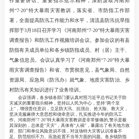
作重要讲话、重要指示批示精神，深刻汲取河南郑
州“7·20”特大暴雨灾害教训，落实省、市防指工作部
署，全面提高防汛工作能力和水平，清流县防汛抗旱指
挥部于3月18日召开学习《河南郑州“7·20”特大暴雨灾害
调查报告》和防汛工作视频培训会议。参加会议的有县
防指有关成员单位和各乡镇防指成员、村（居）主干、
气象信息员。会议认真学习了《河南郑州“7·20”特大暴
雨灾害调查报告》和省、市贯彻意见，县气象局、自然
资源局、应急局（防汛办）就气象、地质灾害防治、乡
村防汛有关知识进行了业务培训。
会议强调，各乡镇各部门要认真对照习近平总书记关于防
灾减灾的重要指示精神，坚持以人民为中心，坚持“两个至
上”，增强责任意识，立足防大汛、抗强台、抢大险、救大灾，
坚决克服麻痹大意思想和侥幸意识，扎实推进今年的防汛工
作。河南郑州“7·20”特大暴雨灾害教训是非常惨痛的,警示是极
其深刻的，总体是“天灾”，具体有“人祸”，暴露出了有关地方政
府、部门和单位风险意识不强，对这场特大灾害认识准备不
足、防范组织不力、应急处置不当等方面的问题。各乡镇防指