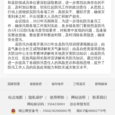
和县防指成员单位要深刻汲取教训，进一步查找自身存在的不
足，及时加以整改，切实扛起防汛工作的政治责任，从思想上
行动上抓细抓实防汛各项工作，真抓实干、履职尽责，确保灾
害到来之时，不出现重大人员伤亡和财产损失。
会议指出，2022年汛期将至，为进一步强化防汛备汛工
作，确保汛期各项工作落到实处，各乡镇各部门要按照县防汛
办3月15日防汛备汛督导组要求，对检查中发现的问题，迅速落
实整改措施、整改要求和整改时限，及时消除各类隐患，确保
安全度汛。
县防汛办接着开展2022年全县防汛培训授课视频会议，由
县气象台台长王成翔讲解有关气象知识；由县自然资源局原地
灾防治中心主任李懋坤讲解有关地质灾害防治知识；由县防汛
办主任、应急局副局长陈祥宜讲解有关防汛知识。通过培训，
进一步提高了各级防汛责任人的风险意识和底线思维，提升了
防汛工作人员的应急处突能力和防灾减灾救灾水平。
国家部委
省级政府
省内地市
三明县区
新闻媒体
站点地图
|
隐私保护
|
使用帮助
|
网站说明
|
联系我们
网站标识码：3504230001
涉企举报专区
闽公网安备号：
35042302000001号
闽ICP备09002779号