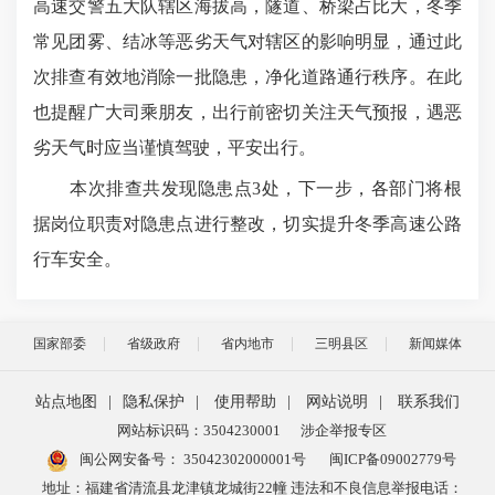
高速交警五大队辖区海拔高，隧道、桥梁占比大，冬季
常见团雾、结冰等恶劣天气对辖区的影响明显，通过此
次排查有效地消除一批隐患，净化道路通行秩序。在此
也提醒广大司乘朋友，出行前密切关注天气预报，遇恶
劣天气时应当谨慎驾驶，平安出行。
本次排查共发现隐患点3处，下一步，各部门将根
据岗位职责对隐患点进行整改，切实提升冬季高速公路
行车安全。
国家部委
省级政府
省内地市
三明县区
新闻媒体
站点地图
|
隐私保护
|
使用帮助
|
网站说明
|
联系我们
网站标识码：3504230001
涉企举报专区
闽公网安备号：
35042302000001号
闽ICP备09002779号
地址：福建省清流县龙津镇龙城街22幢 违法和不良信息举报电话：