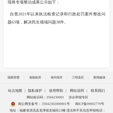
现将专项整治成果公示如下：
自查
2021年以来
执法检查记录和行政处罚案件整改问
题
63项，解决民生领域问题38件。
国家部委
省级政府
省内地市
三明县区
新闻媒体
站点地图
|
隐私保护
|
使用帮助
|
网站说明
|
联系我们
网站标识码：3504230001
涉企举报专区
闽公网安备号：
35042302000001号
闽ICP备09002779号
地址：福建省清流县龙津镇龙城街22幢 违法和不良信息举报电话：