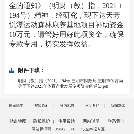
金的通知
》（
明
财（教）指﹝
20
21
﹞
194
号）精神，经研究，现下达天芳
悦潭运动森林康养基地项目
补助资金
10万元，
请管好用好此项资金，确保
专款专用，切实发挥效益。
附件下载：
明财（教）指〔2021〕194号 三明市财政局 三明市体育局
关于下达2021年体育产业发展专项资金的通知.pdf
国家部委
省级政府
省内地市
三明县区
新闻媒体
站点地图
|
隐私保护
|
使用帮助
|
网站说明
|
联系我们
网站标识码：3504230001
涉企举报专区