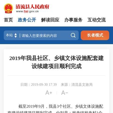
首页
政务公开
解读回应
办事服务
互动交流

长者模式
2019年我县社区、乡镇文体设施配套建
设续建项目顺利完成
日期：2019-09-30 17:39
来源：清流县文旅局


|
截至
2019
年
9
月，我县
3
个社区、乡镇文体设施配
套建设续建项目顺利完成，分别是：林畲镇林畲村
1
个