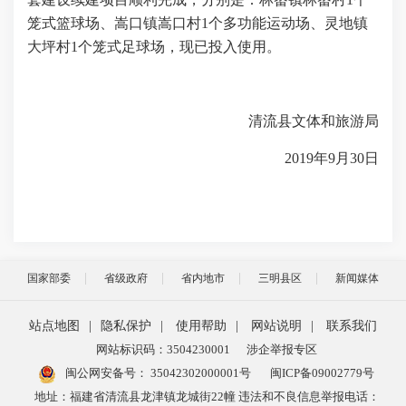
笼式篮球场、嵩口镇嵩口村
1
个多功能运动场、灵地镇
大坪村
1
个笼式足球场，现已投入使用。
清流县文体和旅游局
2019
年
9
月
30
日
国家部委
省级政府
省内地市
三明县区
新闻媒体
站点地图
|
隐私保护
|
使用帮助
|
网站说明
|
联系我们
网站标识码：3504230001
涉企举报专区
闽公网安备号：
35042302000001号
闽ICP备09002779号
地址：福建省清流县龙津镇龙城街22幢 违法和不良信息举报电话：