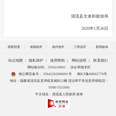
清流县文体和旅游局
2020
年
1
月
26
日
国家部委
省级政府
省内地市
三明县区
新闻媒体
站点地图
|
隐私保护
|
使用帮助
|
网站说明
|
联系我们
网站标识码：3504230001
涉企举报专区
闽公网安备号：
35042302000001号
闽ICP备09002779号
地址：福建省清流县龙津镇龙城街22幢 违法和不良信息举报电话：
0598-5321806
中文域名：清流县人民政府.政务