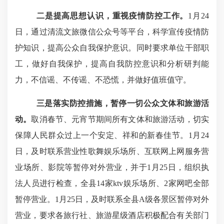
二是提高思想认识，重视疫情防控工作。
1
月
24
日，通过清流文旅微信公众号等平台，科学宣传疫情防
护知识，提高公众自我保护意识。同时要求单位干部职
工，做好自我保护，提高自我防控意识和分析研判能
力，不信谣、不传谣、不恐慌，并做好值班值守。
三是落实防控措施，暂停一切公众文体和旅游活
动。
取消春节、元宵节期间所有文体和旅游活动，切实
保障人民群众过上一个安定、祥和的新春佳节。
1
月
24
日，及时联系营业性歌舞娱乐场所、互联网上网服务营
业场所、影院等暂停对外营业，并于
1
月
25
日，组织执
法人员进行检查，全县
14
家
ktv
娱乐场所、
2
家网吧全部
暂停营业。
1
月
25
日，及时联系全县
A
级各景区暂停对外
营业，要求各旅行社、旅游星级酒店积极配合有关部门