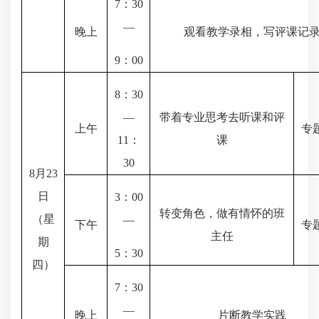
7
：
30
—
晚上
观看教学录相，写评课记
9
：
00
8
：
30
—
带着专业思考去听课和评
上午
专
11
：
课
30
8
月
23
日
3
：
00
转变角色，做有情怀的班
（星
—
下午
专
主任
期
5
：
30
四）
7
：
30
—
晚上
片断教学实践