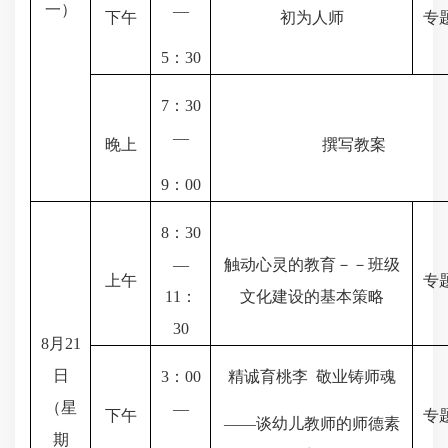
一）
—
下午
初为人师
专
5
：
30
7
：
30
—
晚上
撰写教案
9
：
00
8
：
30
—
触动心灵的教育－－班级
上午
专
11
：
文化建设的基本策略
30
8
月
21
日
3
：
00
精诚育桃李
敬业铸师魂
（星
—
下午
专
——
谈幼儿教师的师德素
期