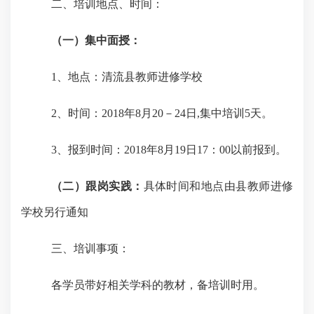
二、培训地点、时间：
（一）集中面授：
1
、地点：清流县教师进修学校
2
、时间：
2018
年
8
月
20
－
24
日
,
集中培训
5
天。
3
、报到时间：
2018
年
8
月
19
日
17
：
00
以前报到。
（二）跟岗实践：
具体时间和地点由县教师进修
学校另行通知
三、培训事项：
各学员带好相关学科的教材，备培训时用。