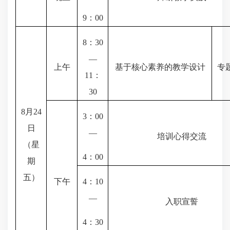
9
：
00
8
：
30
—
上午
基于核心素养的教学设计
专
11
：
30
8
月
24
3
：
00
日
—
培训心得交流
（星
4
：
00
期
五）
下午
4
：
10
—
入职宣誓
4
：
30