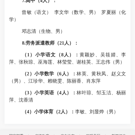
7.
高中（
4
人）：
曾敏（语文）
李文华（数学、男）
罗夏丽（化
学）
邓志清（生物、男）
8.
劳务派遣教师（
21
人）：
（
1
）小学语文（
8
人）：
黄颖妙、吴筱婧、李
萍、张秋琼、巫海莲、林莹莹、谢桂英、王志伟（男）
（
2
）小学数学（
6
人）：
林英、黄秋凤、赵义文
（男）、江珍华、赖晓雯、陈丽香、肖东萍
（
3
）小学英语（
4
人）：
林叶琼、邹玉洁、杨丽
萍、沈香清
（
4
）小学体育（
2
人）：
李敏、刘显烨（男）