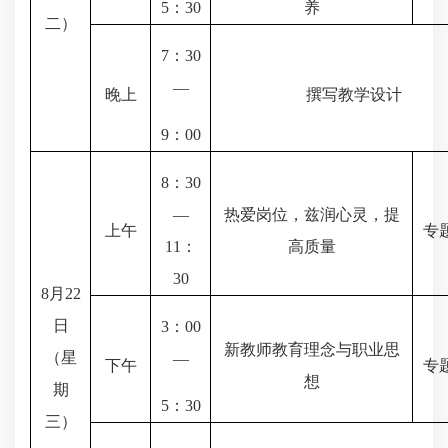
5
：
30
养
二）
7
：
30
—
晚上
撰写教学设计
9
：
00
8
：
30
—
热爱岗位，兹润心灵，提
上午
专
11
：
高质量
30
8
月
22
日
3
：
00
新教师教育理念与职业思
（星
—
下午
专
想
期
5
：
30
三）