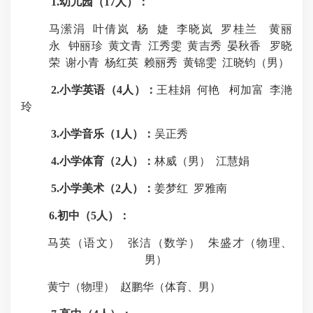
1.
幼儿园（
17
人）：
马潆涓
叶倩岚
杨
婕
李晓岚
罗桂兰
黄丽
永
钟丽珍
黄文青
江秀雯
黄吉秀
晏秋香
罗晓
荣
谢小青
杨红英
赖丽秀
黄锦雯
江晓钧（男）
2.
小学英语（
4
人）：
王桂娟
何艳
柯加富
李滟
玲
3.
小学音乐（
1
人）：
吴正秀
4.
小学体育（
2
人）：
林威（男）
江慧娟
5.
小学美术（
2
人）：
姜梦红
罗雅南
6.
初中（
5
人）：
马英（语文）
张洁（数学）
朱盛才（物理、
男）
黄宁（物理）
赵鹏华（体育、男）