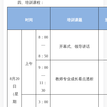
四、培训课程：
时间
培训课题
8
：
00
—
开幕式、领导讲话
8
：
50
上午
9
：
00
—
8
月
20
教师专业成长看点透析
11
：
日
30
（星
期
3
：
00