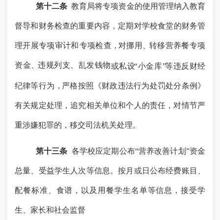
第十二条
教育局将专项资金的使用管理纳入教育
督导和财务检查的重要内容，定期
对
学校食堂的财务管
理开展专项审计
和
专项检
查
，
对挪
用
、
转移营养餐专项
资
金
、
违规列支、乱发钱物
或私
设
“小金
库
”
等违反财经
纪律等行
为
，
严格按照《财政违法行为处罚处分条例》
有关规定处理，追究相关单位和个人的责任，对情节严
重涉嫌犯罪的，移交司法机关处理。
第十三条
各学校应定期公布
“营养改善计划”资金
总量、受益学生人次等信息。按月或日公布经费账目、
配餐标准、食谱，以及用餐学生名单等信息，接受学
生、家长和社会监督