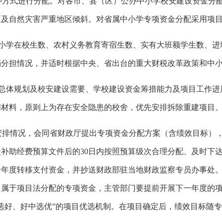
种方式进行分配。对各市、县（区）公办中小学校安建设资金分
区及自然灾害严重地区倾斜。对省属中小学专项资金分配采用项
小学在校生数、农村义务教育寄宿生数、实有大班额学生数、进
档分担情况，并适时根据中央、省出台的重大财税改革政策和中
总体规划及校安建设需要、学校建设资金筹措能力及项目工作进
明材料，原则上为存在安全隐患的校舍，优先安排拆除重建项目
安排情况，会同省财政厅提出专项资金分配方案（含绩效目标）
级补助经费预算文件后的
30日内按照预算级次合理分配、及时下
一年度转移支付资金，并抄送财政部驻当地财政监察专员办事处
。属于项目法分配的专项资金，主管部门要提前开展下一年度的
选好、好中选优
”
的项目优选机制。在项目确定后，绩效目标随专