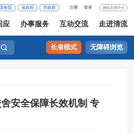
注册
登录
国务院
省政府
市政府
网站支持IPv6
回应
办事服务
互动交流
走进清流
长者模式
无障碍浏览

校舍安全保障长效机制 专