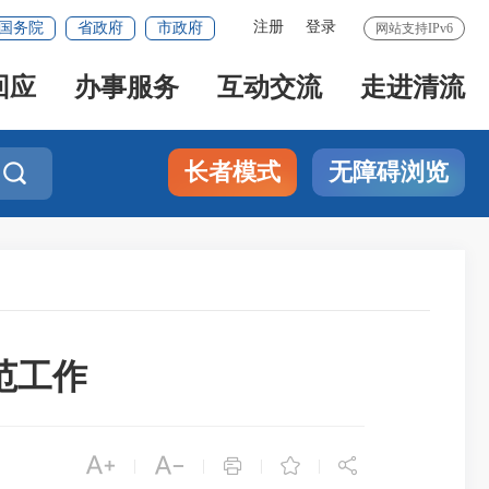
注册
登录
国务院
省政府
市政府
网站支持IPv6
回应
办事服务
互动交流
走进清流
长者模式
无障碍浏览

范工作





|
|
|
|