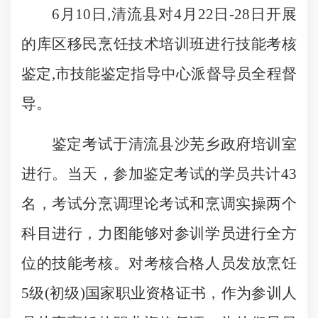
6月10日
,
清流县对
4月22
日
-28日开展
的库区移民烹饪技术培训班进行技能考核
鉴定,
市技能鉴定指导中心派督导员全程督
导。
鉴定考试于清流县沙芜乡政府培训室
进行。
当天，参加鉴定考试的学员共计
43
名，
考试分烹调理论考试和烹调实操两个
科目进行，力图能够对参
训学员进行全方
位的技能考核。
对考核合格人员
发放
烹饪
5级(初级)国家职业资格证书
，
作为参训人