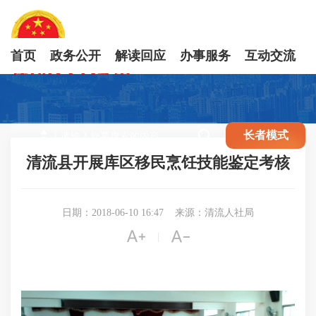
首页
政务公开
解读回应
办事服务
互动交流

长者模式
清流县开展库区移民烹饪技能鉴定考核
日期：2018-06-10 16:47
来源：清流人社局


|