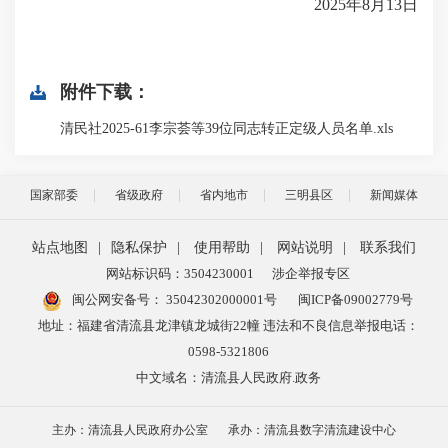
2025年8月13日
附件下载：
清民社2025-61李宗荟等39位同志转正定级人员名单.xls
国家部委
省级政府
省内地市
三明县区
新闻媒体
站点地图
|
隐私保护
|
使用帮助
|
网站说明
|
联系我们
网站标识码：3504230001
涉企举报专区
闽公网安备号：
35042302000001号
闽ICP备09002779号
地址：福建省清流县龙津镇龙城街22幢 违法和不良信息举报电话：
0598-5321806
中文域名：清流县人民政府.政务
主办：清流县人民政府办公室
承办：清流县数字清流建设中心