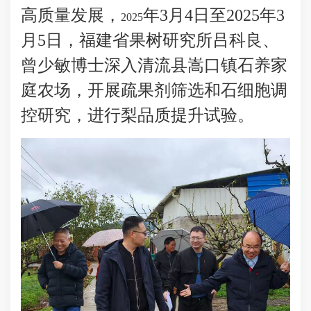
高质量发展，
年
3
月
4
日至
2025
年
3
2025
月
5
日，福建省果树研究所吕科良、
曾少敏博士深入清流县嵩口镇石养家
庭农场，开展疏果剂筛选和石细胞调
控研究，进行梨品质提升试验。