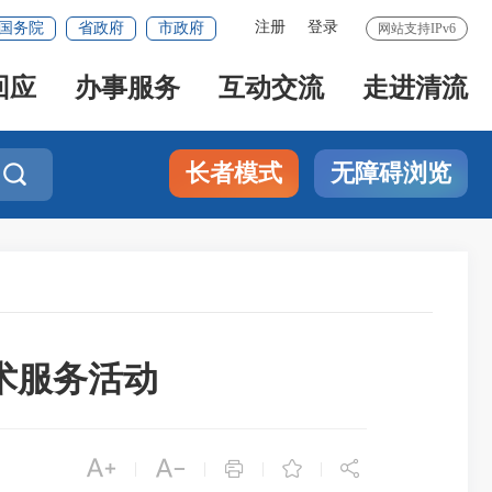
注册
登录
国务院
省政府
市政府
网站支持IPv6
回应
办事服务
互动交流
走进清流
长者模式
无障碍浏览

术服务活动





|
|
|
|