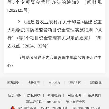
等3个专项资金管理办法的通知》（闽财规
[2022]23号）
2.《福建省农业农村厅关于印发<福建省重
大动物疫病防控监管项目资金管理实施细则（试
行）>等3个项目资金管理有关规定的通知》（闽
农牧函〔2024〕32号）
（补助政策详细内容请咨询
本地畜牧兽医水产中
心
）
国家部委
省级政府
省内地市
三明县区
新闻媒体
站点地图
|
隐私保护
|
使用帮助
|
网站说明
|
联系我们
网站标识码：3504230001
涉企举报专区
闽公网安备号：
35042302000001号
闽ICP备09002779号