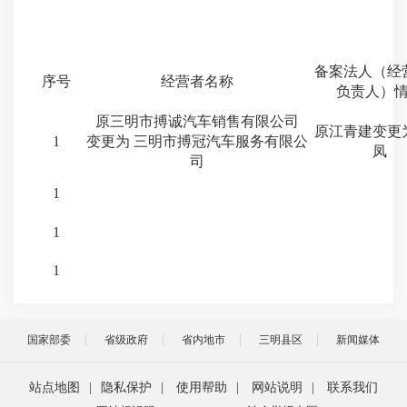
备案法人（经
序号
经营者名称
负责人）
原三明市搏诚汽车销售有限公司
原江青建变更
1
变更为 三明市搏冠汽车服务有限公
凤
司
1
1
1
国家部委
省级政府
省内地市
三明县区
新闻媒体
站点地图
|
隐私保护
|
使用帮助
|
网站说明
|
联系我们