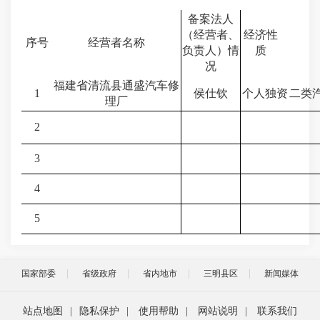
备案法人
（经营者、
经济性
序号
经营者名称
负责人）情
质
况
福建省清流县通盛汽车修
1
侯仕钦
个人独资
二类
理厂
2
3
4
5
国家部委
省级政府
省内地市
三明县区
新闻媒体
站点地图
|
隐私保护
|
使用帮助
|
网站说明
|
联系我们