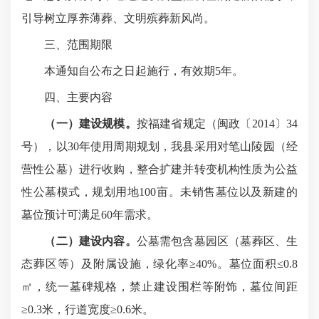
引导树立厚养薄葬、文明殡葬新风尚。
三、范围期限
本通知
自公布之日起施行，有效期
5
年。
四、
主要内容
（一）建设规模。
按福建省规定（闽政〔
2014
〕
34
号），以
30
年使用周期规划，我县采用对笔山陵园（经
营性公墓）进行收购，整合扩建并转变机构性质为公益
性公墓模式，规划用地
100
亩。未销售墓位以及新建的
墓位预计可满足
60
年需求。
（二）建设内容。
公墓需包含墓园区（墓葬区、生
态葬区等）及附属设施，绿化率≥
40%
。墓位面积≤
0.8
㎡，统一墓碑规格，禁止建设围栏等附饰，墓位间距
≥
0.3
米，行道宽度≥
0.6
米。