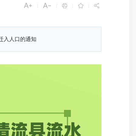





|
|
|
|
迁入人口的通知