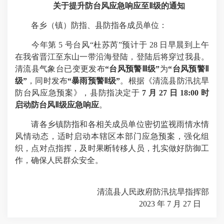
关于提升防台风应急响应至Ⅱ级的通知
各乡（镇）防指、县防指各成员单位：
今年第 5 号台风“杜苏芮”预计于 28 日早晨到上午
在我省晋江至东山一带沿海登陆，登陆后将穿过我县。
清流县气象台已变更发布
“台风预警Ⅲ级”
为
“台风预警Ⅱ
级”
，同时发布
“暴雨预警Ⅱ级”
。
根据《清流县防汛抗旱
防台风应急预案》，县防指决定于
7 月 27 日 18:00 时
启动防台风Ⅱ级应急响应
。
请各乡镇防指和各相关成员单位密切监视雨情水情
风情动态，适时启动本辖区本部门应急预案，强化组
织，点对点指挥，及时果断转移人员，扎实做好防御工
作，确保人民群众安全。
清流县人民政府防汛抗旱指挥部
2023 年 7 月 27 日