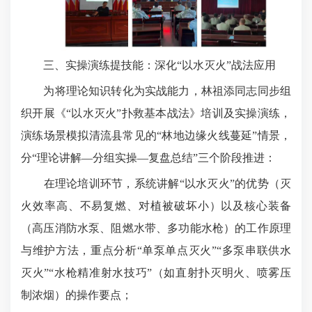
三、实操演练提技能：深化“以水灭火”战法应用
为将理论知识转化为实战能力，林祖添同志同步组
织开展《“以水灭火”扑救基本战法》培训及实操演练，
演练场景模拟清流县常见的“林地边缘火线蔓延”情景，
分“理论讲解—分组实操—复盘总结”三个阶段推进：
在理论培训环节，系统讲解“以水灭火”的优势（灭
火效率高、不易复燃、对植被破坏小）以及核心装备
（高压消防水泵、阻燃水带、多功能水枪）的工作原理
与维护方法，重点分析“单泵单点灭火”“多泵串联供水
灭火”“水枪精准射水技巧”（如直射扑灭明火、喷雾压
制浓烟）的操作要点；