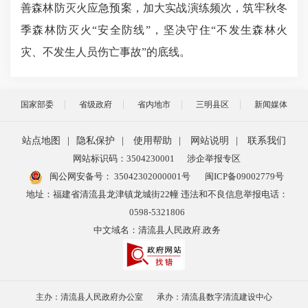
善森林防灭火应急预案，加大实战演练频次，筑牢秋冬
季森林防灭火“安全防线”，坚决守住“不发生森林火
灾、不发生人员伤亡事故”的底线。
国家部委
省级政府
省内地市
三明县区
新闻媒体
站点地图
|
隐私保护
|
使用帮助
|
网站说明
|
联系我们
网站标识码：3504230001
涉企举报专区
闽公网安备号：
35042302000001号
闽ICP备09002779号
地址：福建省清流县龙津镇龙城街22幢 违法和不良信息举报电话：
0598-5321806
中文域名：清流县人民政府.政务
主办：清流县人民政府办公室
承办：清流县数字清流建设中心