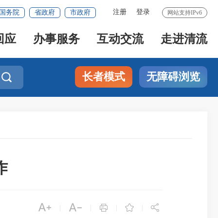
注册
登录
国务院
省政府
市政府
网站支持IPv6
回应
办事服务
互动交流
走进清流
长者模式
无障碍浏览

作





|
|
|
|