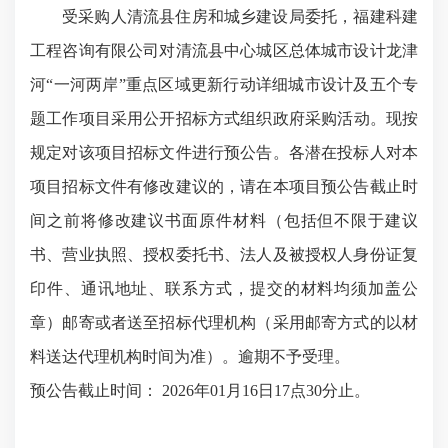
受采购人
清流县住房和城乡建设局
委托，福建科建
工程咨询有限公司对
清流县中心城区总体城市设计龙津
河
“一河两岸”重点区域更新行动详细城市设计及五个专
题工作
项目采用
公开招标
方式组织政府采购活动
。现按
规定对该项目招标文件进行预公告。各潜在投标人对本
项目招标文件有修改建议的，请在本项目预公告截止时
间之前将修改建议书面原件材料
（
包括但不限于建议
书、营业执照、授权委托书、法人及被授权人身份证复
印件
、
通讯地址、联系方式，
提交的材料均须加盖公
章）邮寄或者送至招标代理机构（采用邮寄方式的以材
料送达代理机构时间为准）。
逾期不予受理。
预公告截止时间：
202
6
年
01
月
16
日
17
点
30
分止。