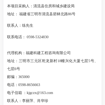
本项目采购人：
清流县住房和城乡建设局
地址：
福建省三明市清流县碧林北路
86号
联系人：
练先生
联系电话：
0598-5324830
代理机构：福建科建工程咨询有限公司
地址：
三明市三元区乾龙新村
18
幢兴化大厦七层
5
号、
七层
6
号
邮编：
365000
电话：
0598-8656663
电子信箱
：
kjgczx@163.com
联系人：
李丽萍、肖华珍