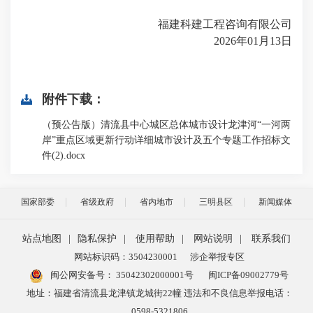
福建科建工程咨询有限公司
202
6
年
01
月
13
日
附件下载：
（预公告版）清流县中心城区总体城市设计龙津河“一河两
岸”重点区域更新行动详细城市设计及五个专题工作招标文
件(2).docx
国家部委
省级政府
省内地市
三明县区
新闻媒体
站点地图
|
隐私保护
|
使用帮助
|
网站说明
|
联系我们
网站标识码：3504230001
涉企举报专区
闽公网安备号：
35042302000001号
闽ICP备09002779号
地址：福建省清流县龙津镇龙城街22幢 违法和不良信息举报电话：
0598-5321806