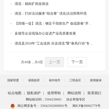
清流：稳岗扩岗促就业
清流：打好法治服务“组合拳” 优化法治营商环境
【四领一促】清流：铆足干劲抓生产 奋战新春“开门红”
县领导企业现场办公促进产业高质量发展
清流县2024年“工会送岗 乐业清流”暨“春风行动”专场招聘会举办
上一页
下一页
共
49
条，共
4
页
国家部委
省级政府
省内地市
三明县区
新闻媒体
站点地图
|
隐私保护
|
使用帮助
|
网站说明
|
联系我们
网站标识码：3504230001
涉企举报专区
闽公网安备号：
35042302000001号
闽ICP备09002779号