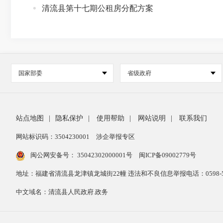
清流县第十七期公租房分配方案
国家部委
省级政府
站点地图
|
隐私保护
|
使用帮助
|
网站说明
|
联系我们
网站标识码：3504230001
涉企举报专区
闽公网安备号：
35042302000001号
闽ICP备09002779号
地址：福建省清流县龙津镇龙城街22幢 违法和不良信息举报电话：0598-53
中文域名：清流县人民政府.政务