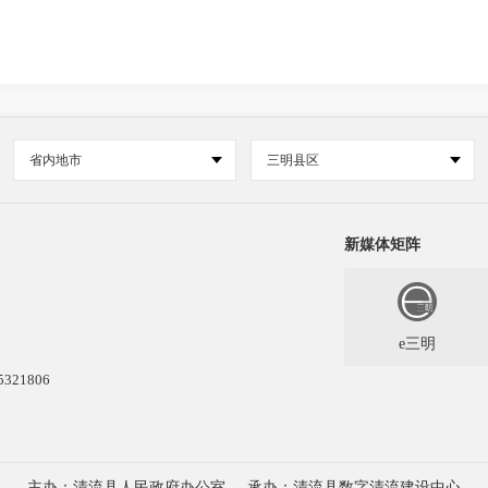
省内地市
三明县区
新媒体矩阵
e三明
21806
主办：清流县人民政府办公室
承办：清流县数字清流建设中心